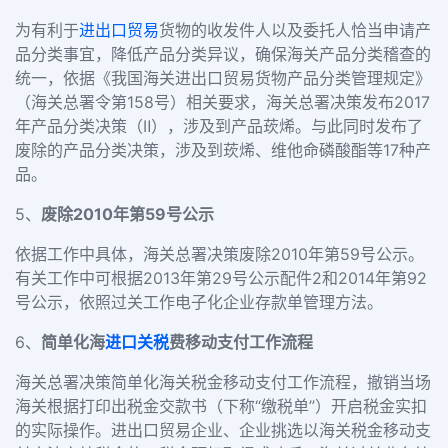
为有利于
进出口贸易
货物的收发件人以及委托人恰当申请产
品分类事宜，降低产品分类异议，确保海关产品分类稽查的
统一，依据《我国海关进出口贸易货物产品分类管理规定》
（海关总署令第
158
号）相关要求，海关总署决策发布
2017
年产品分类决策（
Ⅱ
），涉及到产品莰烯。与此同时发布了
废除的产品分类决策，涉及到莰烯、维他命磷酸酯等
17
种产
品。
5
、
废除
2010
年第
59
号公示
依据工作中具体，海关总署决策废除
2010
年第
59
号公示。
有关工作中可根据
2013
年第
29
号公示配件
2
和
2014
年第
92
号公示，依照过关工作电子化企业存款单管理方法。
6
、
简单化海
进口关税
费移动支付工作流程
海关总署决策简单化海关税金移动支付工作流程，撤销当场
海关根据打印出税金交款书（下称
“
缴税单
”
）开启税金实扣
的实际操作。进出口贸易企业、企业挑选以海关税金移动支