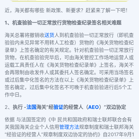
近，海关都有哪些 新政策、新要求？赶紧来了解一下吧！
1
、机查验验一切正常放行货物检查纪录签名相关难题
海关总署将撤销收
送货
人到机查验验一切正常放行（即机查
验验内未见异常不用转人工检查）货物的《海关货物检查纪
录单》上签名确定的有关规定。针对机查验验一切正常放行
货物，在机查验验完毕后，可由海关管控工作场地运营人或
运载工具责任人在《海关货物检查纪录单》上签名，海关不
会再限制由收发件人或其委托人签名确定。可采用当场签名
或过后集中化签名的方法在以上《海关货物检查纪录单》上
签名确定，过后集中化签名不可晚于机查验验进行后
5
个工
作中日。
2
、
执行
-
法国
海关
“
经
验证
的经营人（
AEO
）
”
双边协定
依据 与法国签定的《中 民共和国政府和瑞士联邦联合会有
关我国海关企业个人信用
管理方法
规章制度和瑞士联邦海关
“
经验证的经营人
”
规章制度双边协定的协约》自
2017
年
9
月
1