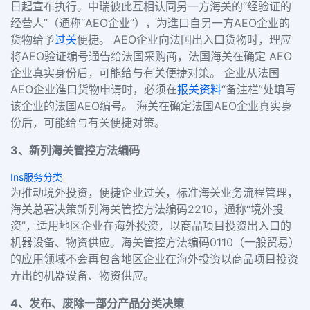
日起宣布执行。中瑞彼此互相认同另一方海关的
“
经验证的
经营人
”
（通称
“AEO
企业
”
），为進口自另一方
AEO
企业的
货物给予
过关
便捷。
AEO
企业向法国出入口货物时，理应
将
AEO
验证编号通告给法国采购商，法国海关在确定
AEO
企业真实身份后，可能给与有关便捷对策。 企业从法国
AEO
企业進口货物申请时，必须在
报关资料
“
备注栏
”
处填写
该企业的法国
AEO
编号。 海关在确定法国
AEO
企业真实身
份后，可能给与有关便捷对策。
3
、
新列海关管控方法编码
Ins服务分类
为推动境外投资，便捷企业过关，标准海关业务流程管理，
海关总署决策新列海关管控方法编码
2210
，通称
“
境外投
资
”
，适用地区企业在海外投资，以商品项目投资出入口的
机器设备、物资供应。海关管控方法编码
0110
（一般贸易）
的应用领域不会再包含地区企业在海外投资以商品项目投资
弄出的机器设备、物资供应。
4
、
发布、废除一部分产品分类决策