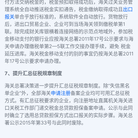
付方法交纳税金的，税金预扣取得成功后，海关过关业务管
理系统全自动推送税金实扣通告，税金缴纳取得成功且
出口
报关
单合乎放行标准的，系统软件全自动放行。货物放行
后，进出口贸易企业、企业可到当场海关领到缴税单第
1
联。除完成财关库银横着连接网络的示范点地域外，参加税
金移动支付的银行业应按海关总署
2011
年
17
号公示要求与海
关申请办理缴税单第
2—5
联工作交接办理手续，避免 税金
延压进库。海关税金移动支付的别的事宜仍按海关总署
2011
年
17
号公示要求申请办理。
7
、
提升汇总征税规章制度
海关总署决策进一步提升汇总征税规章制度。除
“
失信黑名
单企业
”
外，全部海关
申请注册
备案企业均可可用汇总征税
方式。有汇总征税要求的企业，向注册地址直属机关海关进
口关税工作部门递交税金总贷款担保备案申请。公示与此同
时确立了选用总贷款担保方式出口报关的实际步骤。海关总
署公示
2015
年第
33
号与此同时废除。