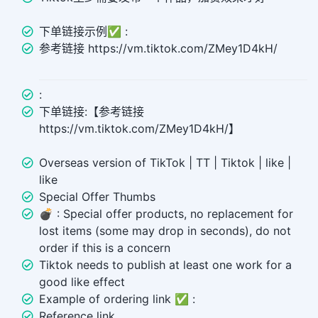
下单链接示例✅ :
参考链接 https://vm.tiktok.com/ZMey1D4kH/
:
下单链接:【参考链接
https://vm.tiktok.com/ZMey1D4kH/】
Overseas version of TikTok | TT | Tiktok | like |
like
Special Offer Thumbs
💣 ︎: Special offer products, no replacement for
lost items (some may drop in seconds), do not
order if this is a concern
Tiktok needs to publish at least one work for a
good like effect
Example of ordering link ✅ :
Reference link