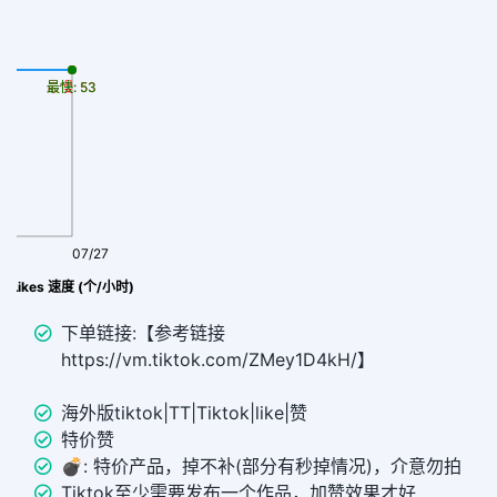
最慢: 53
最快: 53
07/27
Tiktok 普通赞/Likes 速度 (个/小时)
下单链接:【参考链接
https://vm.tiktok.com/ZMey1D4kH/】
海外版tiktok|TT|Tiktok|like|赞
特价赞
💣︎: 特价产品，掉不补(部分有秒掉情况)，介意勿拍
Tiktok至少需要发布一个作品，加赞效果才好