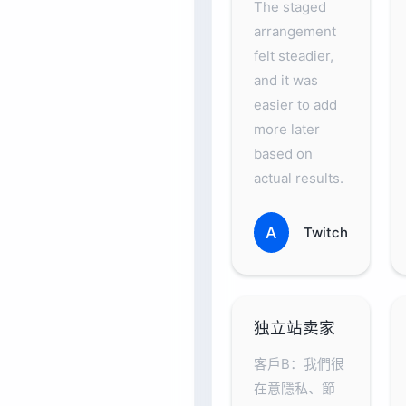
The staged
arrangement
felt steadier,
and it was
easier to add
more later
based on
actual results.
A
Twitch
独立站卖家
客戶B：我們很
在意隱私、節