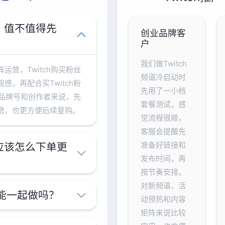
景，值不值得先
创业品牌客
户
我们做Twitch
营，Twitch购买粉丝
频道冷启动时
，再配合买Twitch粉
先用了一小档
、品牌号和创作者来说，先
套餐测试，感
稳，也更方便后续复购。
觉流程很顺，
客服会提醒先
准备好链接和
，应该怎么下单更
发布时间，再
按节奏安排。
对新频道、活
h粉能一起做吗？
动预热和内容
矩阵来说比较