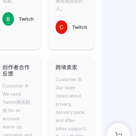
包装。
做频道运营的
人。
B
Twitch
C
Twitch
创作者合作
跨境卖家
反馈
Customer B:
Customer A:
Our team
We used
cared about
Twitch购买粉
privacy,
丝 for an
delivery pace,
account
and after-
warm-up
sales support.
campaign and