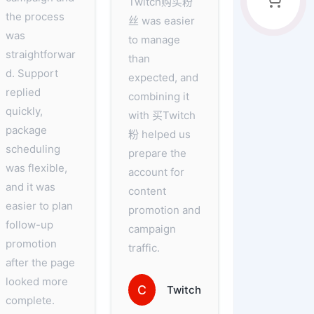
Twitch购买粉
the process
丝 was easier
was
to manage
straightforwar
than
d. Support
expected, and
replied
combining it
quickly,
with 买Twitch
package
粉 helped us
scheduling
prepare the
was flexible,
account for
and it was
content
easier to plan
promotion and
follow-up
campaign
promotion
traffic.
after the page
looked more
C
Twitch
complete.