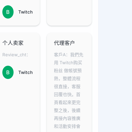
B
Twitch
个人卖家
代理客户
Review_cht：
客戶A：我們先
用 Twitch购买
粉丝 做帳號預
B
Twitch
熱，整體流程
很直接，客服
回覆也快。首
頁看起來更完
整之後，後續
再接內容推廣
和活動安排會