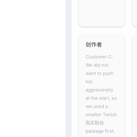
创作者
Customer C:
We did not
want to push
too
aggressively
at the start, so
we used a
smaller Twitch
购买粉丝
package first.