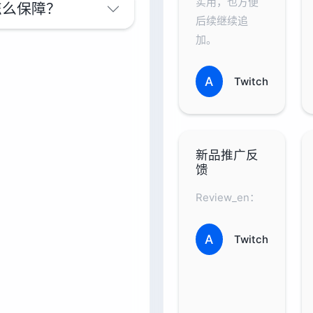
实用，也方便
怎么保障？
后续继续追
加。
A
Twitch
新品推广反
馈
Review_en：
A
Twitch