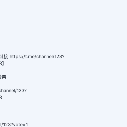
tps://t.me/channel/123?
ER】
|投票
hannel/123?
R
el/123?vote=1