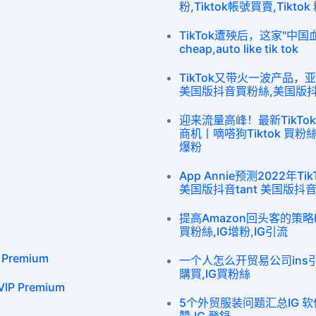
粉,Tiktok帳號買賣,Tikto
TikTok遭殃后，这家"中国血统
cheap,auto like tik tok
TikTok又带火一波产品，亚
美国版抖音買粉絲,美国版抖音
迎来流量高峰！最新TikT
商机丨嘀嗒狗Tiktok 買粉絲,T
爆粉
App Annie预测2022年
美国版抖音tant 美国版抖音 foll
提高Amazon回头客的策略IG 
買粉絲,IG增粉,IG引流
Premium
一个人怎么开贸易公司ins引流,
購買,IG買粉絲
P Premium
5个外贸服装问题汇总IG 软件,I
赞,IG 登錄