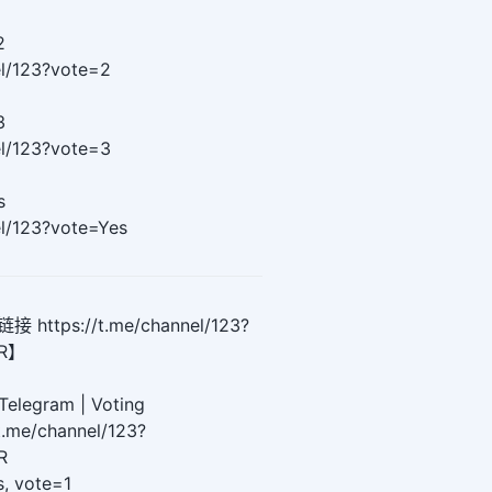
2
el/123?vote=2
3
el/123?vote=3
s
el/123?vote=Yes
tps://t.me/channel/123?
ER】
Telegram | Voting
/t.me/channel/123?
R
es, vote=1