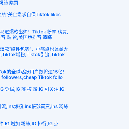
k 粉絲 購買
"美企急求自保Tiktok likes
马逊爆款出炉！Tiktok 粉絲 購買,
 點 贊,美国版抖音 追踪
ok爆款“磁性包钩”，小痛点也蕴藏大
iktok增粉,Tiktok引流,Tiktok
TikTok的全球活跃用户数将达15亿！
owers,cheap Tiktok follo
登錄,IG 誰 按 讚,IG 引关注,IG
ins爆粉,ins帳號買賣,ins 粉絲
G 增加 粉絲,IG 排行,IG 点