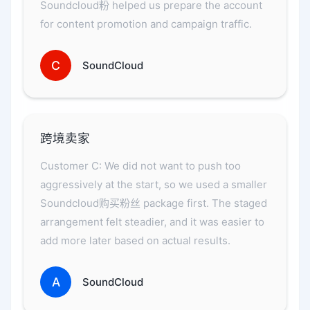
Soundcloud粉 helped us prepare the account
for content promotion and campaign traffic.
C
SoundCloud
跨境卖家
Customer C: We did not want to push too
aggressively at the start, so we used a smaller
Soundcloud购买粉丝 package first. The staged
arrangement felt steadier, and it was easier to
add more later based on actual results.
A
SoundCloud