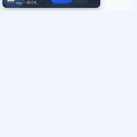
App 一样打开。
Review
客户 Review 与复购反馈
以下反馈主要围绕多平台下单体验、支付与售后沟通、以及
隐私和处理效率等实际使用感受，方便你快速判断这个站点
是否适合长期配合。
多平台一起下单，沟通成本低很
多
"我们平时要同时做 Instagram、Telegram 和 Twitter 的账
号维护，之前最怕的是不同需求要到处沟通。这次在