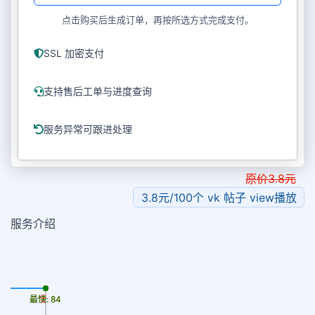
点击购买后生成订单，再按所选方式完成支付。
SSL 加密支付
支持售后工单与进度查询
服务异常可跟进处理
原价
3.8
元
3.8元/100个 vk 帖子 view播放
服务介绍
最慢: 84
最快: 84