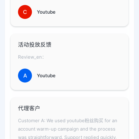
C
Youtube
活动投放反馈
Review_en：
A
Youtube
代理客户
Customer A: We used youtube粉丝购买 for an
account warm-up campaign and the process
was straightforward. Support replied quickly,