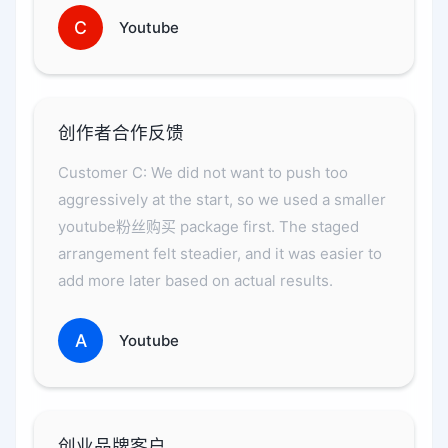
C
Youtube
创作者合作反馈
Customer C: We did not want to push too
aggressively at the start, so we used a smaller
youtube粉丝购买 package first. The staged
arrangement felt steadier, and it was easier to
add more later based on actual results.
A
Youtube
创业品牌客户