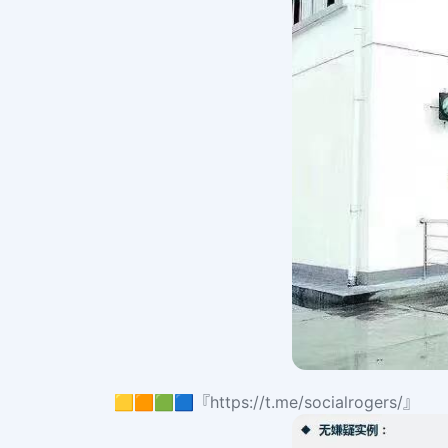
🟨🟧🟩🟦『https://t.me/socialrogers/』