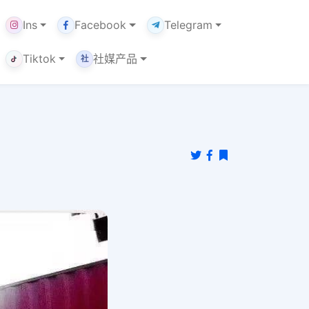
Ins
Facebook
Telegram
Tiktok
社媒产品
社