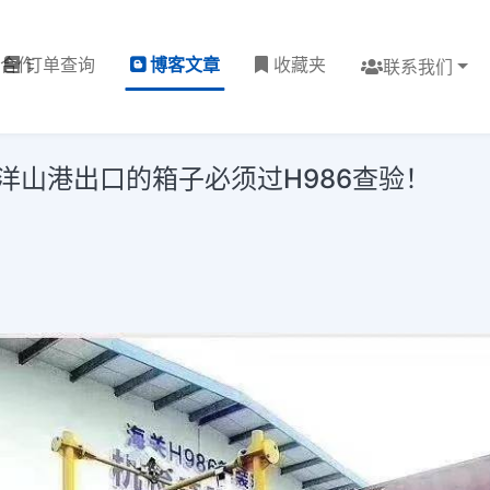
理合作
订单查询
博客文章
收藏夹
联系我们
洋山港出口的箱子必须过H986查验！