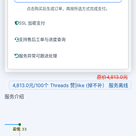
点击购买后生成订单，再按所选方式完成支付。
SSL 加密支付
支持售后工单与进度查询
服务异常可跟进处理
原价
4,813.0
元
4,813.0元/100个 Threads 赞|like (掉不补） 服务离线
服务介绍
最慢: 33
最快: 33