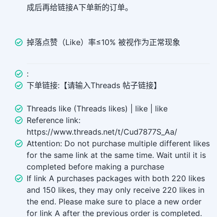
成后再给链接A下单新的订单。
掉落点赞（Like）率≤10% 被视作为正常现象
:
下单链接:【请输入Threads 帖子链接】
Threads like (Threads likes) | like | like
Reference link:
https://www.threads.net/t/Cud7877S_Aa/
Attention: Do not purchase multiple different likes
for the same link at the same time. Wait until it is
completed before making a purchase
If link A purchases packages with both 220 likes
and 150 likes, they may only receive 220 likes in
the end. Please make sure to place a new order
for link A after the previous order is completed.