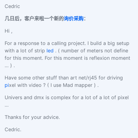
Cedric
几日后，客户来啦一个新的
询价采购
：
Hi ,
For a response to a calling project. I build a big setup
with a lot of strip
led
. ( number of meters not define
for this moment. For this moment is reflexion moment
… ) .
Have some other stuff than art net/rj45 for driving
pi
xel with video ? ( I use Mad mapper ) .
Univers and dmx is complex for a lot of a lot of pixel
…
Thanks for your advice.
Cedric.