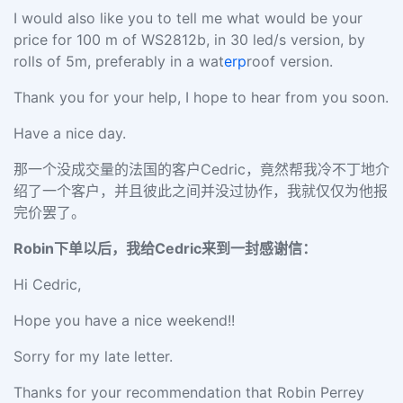
I would also like you to tell me what would be your
price for 100 m of WS2812b, in 30 led/s version, by
rolls of 5m, preferably in a wat
erp
roof version.
Thank you for your help, I hope to hear from you soon.
Have a nice day.
那一个没成交量的法国的客户
Cedric，竟然帮我冷不丁地介
绍了一个客户，并且彼此之间并没过协作，我就仅仅为他报
完价罢了。
Robin下单以后，我给Cedric来到一封感谢信：
Hi Cedric,
Hope you have a nice weekend!!
Sorry for my late letter.
Thanks for your recommendation that Robin Perrey