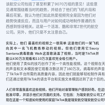
该航空公司包括了甚至积累了9070万组的意见！这些意
见通常围绕着当时的趋势，并结合了他们的飞机片段和
幕后花絮。我认为他们如此热爱视频完全是因为他们对
趋势快速反应，而且与用户对如何成功地制作普通的东
西感到惊讶相关。这是一个活泼、酷和非常Z世代的航空
公司。另外，他们只是不太注意自己。
实际上，他们 最喜欢的视频之一很简单:这是他们的一架飞机
向其中一名飞机教练移动的视频。但他们使用它Saucy
Santana病毒歌曲 Walk这首歌涵盖了视频，当时是TikTok并
能以430万次观看和110万次喜欢完全吸引用户。
他们使用了类似的技巧创作了另一个高性能视频。这个视频在
的声音和文本模因使它观看次数达到了160万次。病毒样的声
了TikTok平台所需的高质量内容，因此他们就能够轻松制作具
们还通过使用TikTok的语言平台和实施文本模因达到了这个目的
人们非常喜
我喜欢这些视频，他们开始对谁管理账户感到好奇。在这
批准印章，并显示他们对页面的支持。它包括：为瑞安航空公司工作 好
现在这是一个知道如何使用的家庭TikTok我是瑞安航空瑞安航空公司Ti