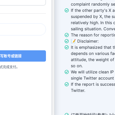
complaint randomly se
If the other party's X
suspended by X, the su
relatively high. In thi
sailing situation. Conve
The reason for reporti
📝 Disclaimer:
It is emphasized that 
depends on various fac
写账号或链接
attitude, the weight o
so on.
式完成支付。
We will utilize clean 
single Twitter account 
If the report is successf
Twitter.