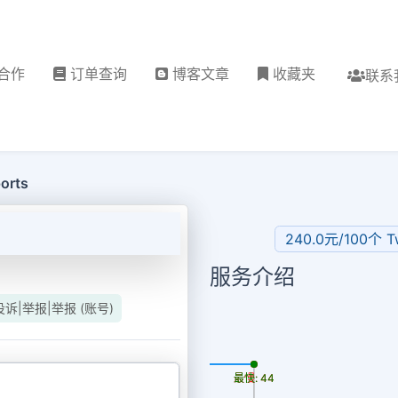
合作
订单查询
博客文章
收藏夹
联系
orts
240.0元/100个 T
服务介绍
r 投诉|举报|举报 (账号)
更新时间: 2026-08-06
最慢: 44
最快: 44