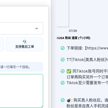
08/08
07/26
Tiktok推广 ᴛᴛ 🇺🇸 Real USA 粉丝 速度 (个/小时)
支持售后工单
下单链接:【https://www.
TT|Tiktok|类真人粉丝|fo
单请一行填写一个目标。
✅ 同Tiktok账号同
订单再购买另外一个订
Tiktok至少需要发布
💣︎: 购买真人粉丝后
粉丝是来自真人手机完