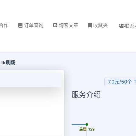
合作
订单查询
博客文章
收藏夹
联系
 tk刷粉
7.0元/50个 T
服务介绍
更新时间: 2026-08-08
最慢: 129
最快: 129