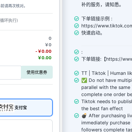
补的服务，请知悉。
单前请再次核对。
下单链接示例 :
动循环执行)
https://www.tiktok.c
快速启动。
0
￥0
-￥0.00
:
￥0.00
下单链接:【https://www.
使用优惠券
TT | Tiktok | Human lik
✅ Do not have multiple
parallel with the same
complete one order be
Tiktok needs to publis
支付宝
the best fan effect
💣 After purchasing li
immediately purchase b
followers complete tas