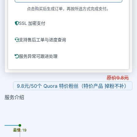
点击购买后生成订单，再按所选方式完成支付。
SSL 加密支付
支持售后工单与进度查询
服务异常可跟进处理
原价
9.8
元
9.8元/50个 Quora 特价粉丝（特价产品 掉粉不补）
服务介绍
最慢: 19
最快: 19