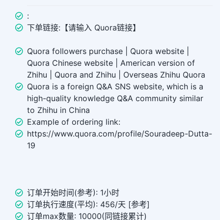
:
下单链接:【请输入 Quora链接】
Quora followers purchase | Quora website |
Quora Chinese website | American version of
Zhihu | Quora and Zhihu | Overseas Zhihu Quora
Quora is a foreign Q&A SNS website, which is a
high-quality knowledge Q&A community similar
to Zhihu in China
Example of ordering link:
https://www.quora.com/profile/Souradeep-Dutta-
19
订单开始时间(参考): 1小时
订单执行速度(平均): 456/天 [参考]
订单max数量: 10000(同链接累计)