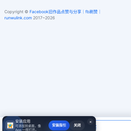
Copyright ©
Facebook旧作品点赞与分享｜fb刷赞｜
runwulink.com
2017~2026
安装应用
×
当前应付
安装指引
关闭
可添加到桌面，像
填写账号后购买
￥0.00
App 一样打开。