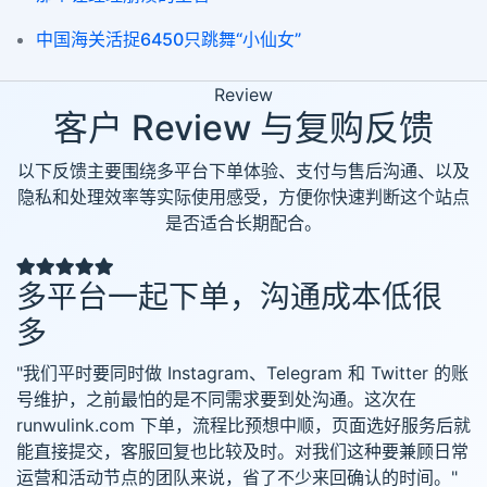
中国海关活捉6450只跳舞“小仙女”
Review
客户 Review 与复购反馈
以下反馈主要围绕多平台下单体验、支付与售后沟通、以及
隐私和处理效率等实际使用感受，方便你快速判断这个站点
是否适合长期配合。
多平台一起下单，沟通成本低很
多
"我们平时要同时做 Instagram、Telegram 和 Twitter 的账
号维护，之前最怕的是不同需求要到处沟通。这次在
runwulink.com 下单，流程比预想中顺，页面选好服务后就
能直接提交，客服回复也比较及时。对我们这种要兼顾日常
运营和活动节点的团队来说，省了不少来回确认的时间。"