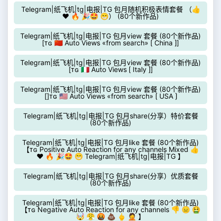
Telegram|纸飞机|tg|电报|TG 包月随机积极表情套餐 （👍
❤️ 🔥 🎉🤩 😁） (80个新作品)
Telegram|纸飞机|tg|电报|TG 包月view 套餐 (80个新作品)
[ᴛɢ 🇨🇳 Auto Views «from search» ⟮ China ⟯]
Telegram|纸飞机|tg|电报|TG 包月view 套餐 (80个新作品)
[ᴛɢ 🇮🇹 Auto Views ⟮ Italy ⟯]
Telegram|纸飞机|tg|电报|TG 包月view 套餐 (80个新作品)
[]ᴛɢ 🇺🇸 Auto Views «from search» ⟮ USA ⟯
Telegram|纸飞机|tg|电报|TG 包月share(分享）特价套餐
(80个新作品)
Telegram|纸飞机|tg|电报|TG 包月like 套餐 (80个新作品)
【ᴛɢ Positive Auto Reaction for any channels Mixed 👍
❤️ 🔥 🎉🤩 😁 Telegram|纸飞机|tg|电报|TG 】
Telegram|纸飞机|tg|电报|TG 包月share(分享）优质套餐
(80个新作品)
Telegram|纸飞机|tg|电报|TG 包月like 套餐 (80个新作品)
【ᴛɢ Negative Auto Reaction for any channels 👎 😑 🤮
🤯 😤 🤬 💩 🖕 🤦 ‍】