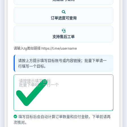
订单进度可查询
支持售后工单
请输入tg类似链接 https://t.me/username
请按上方提示填写目标账号或内容链接；批量下单请一
行填写一个目标。
填写目标后会自动计算订单数量和应付金额，下单前请再
次核对。