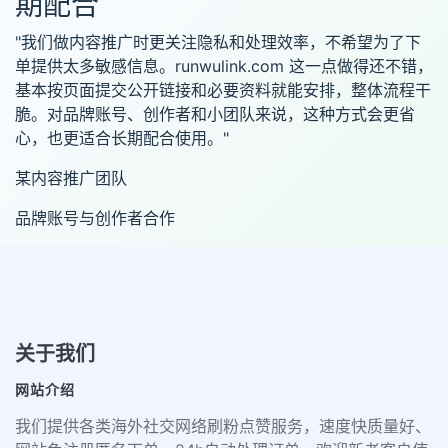
期配合
"我们做内容推广时更关注隐私和处理效率，不希望为了下
单提供太多敏感信息。runwulink.com 这一点做得还不错，
基本按页面提交公开链接和必要资料就能安排，整体流程干
脆。对品牌账号、创作者和小团队来说，这种方式会更省
心，也更适合长期配合使用。"
某内容推广团队
品牌账号与创作者合作
关于我们
网站介绍
我们提供各类海外社交网络刷粉点赞服务，速度快质量好、