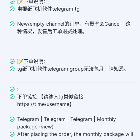
📝下单说明：
电报纸飞机软件telegram|tg
New/empty channel的订单，有概率会Cancel，这
种情况，发售后工单退费处理。
📝下单说明：
tg纸飞机软件telegram group无法包月，请知悉。
:
下单链接:【请输入tg类似链接
https://t.me/username】
Telegram | Telegram | Telegram | Monthly
package (view)
After placing the order, the monthly package will