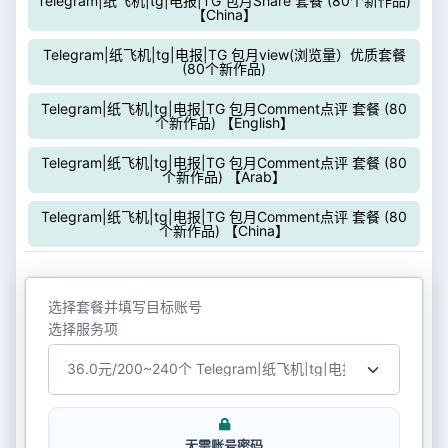
Telegram|纸飞机|tg|电报|TG 包月Share 套餐 (80个新作品)
【China】
Telegram|纸飞机|tg|电报|TG 包月view(浏览量）优质套餐
(80个新作品)
Telegram|纸飞机|tg|电报|TG 包月Comment点评 套餐 (80
个新作品) 【English】
Telegram|纸飞机|tg|电报|TG 包月Comment点评 套餐 (80
个新作品) 【Arab】
Telegram|纸飞机|tg|电报|TG 包月Comment点评 套餐 (80
个新作品) 【China】
选择套餐并填写目标账号
选择服务项
无需账号密码