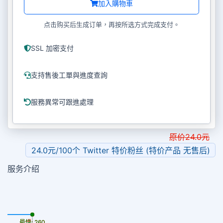
加入購物車
点击购买后生成订单，再按所选方式完成支付。
SSL 加密支付
支持售後工單與進度查詢
服務異常可跟進處理
原价
24.0
元
24.0元/100个 Twitter 特价粉丝 (特价产品 无售后)
服务介绍
最慢: 260
最快: 260