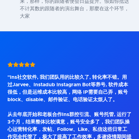
来，那样，你的跟随者便会日益提升。假如你抵达
不计其数的跟随者的演出舞台，那麼在这个环节，
大家
"Ins社交软件, 我们团队用的比较久了, 转化率不错。用
过Jarvee、Instadub Instagram Bot等养号, 软件成本
很低，但是运维成本比较高，网络 IP需要自己弄，账号
block、disable、邮件验证、电话验证太烦人了。
从去年底开始和老板合作Ins群控引流、账号托管, 运行了
3个月，结果整体比较满意，账号安全多了，我们团队操
心运营转化率，发帖、Follow、Like、私信这些日常工
作完全托管了，极大了提高了工作效率，多谢疫情期间提