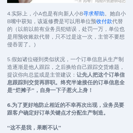
4.实际上，小A也是有向新人小B
寻求帮助
。她自小
B嘴中获知，该返修费是可以用单位预
收付款
代替
的（以前以前有业务员犯错误，处罚一万，单位也
是用预收账款代替，只不过是这一次，主管不要想
侵吞罢了。)
5.假如诸位碰到类似状况，一个订单信息从生产制
造逐渐是他人跟踪，之后换给自己跟踪交货难题，
提议你向总监或是主管建议：
让先人把这个订单信
息跟踪到交货再辞职。终究半途接任的订单信息全
是“烂摊子”，自身一下子惹火上身！
6.为了更好地
防止相近的不幸再次出现，业务员要
跟客户确定好订单关键点才分配生产制造
。
“这不是我，果断不认
”