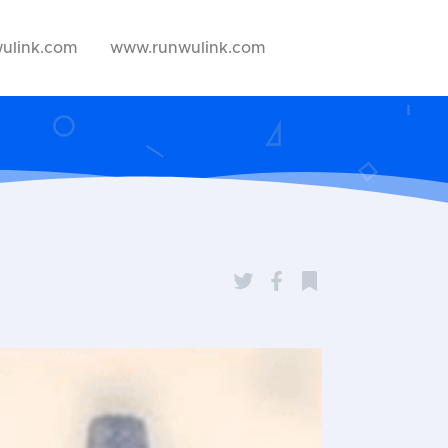
ulink.com
www.runwulink.com