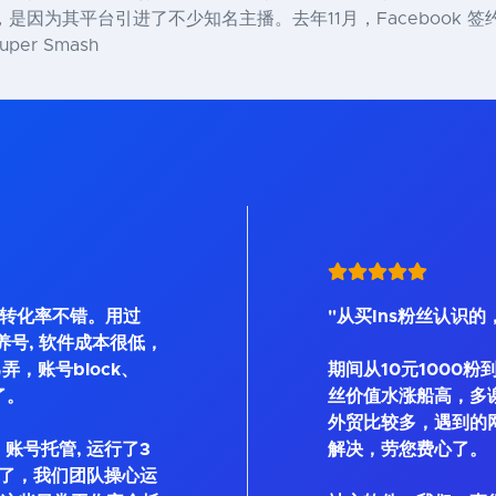
是因为其平台引进了不少知名主播。去年11月，Facebook 签约了炉石
per Smash
, 转化率不错。用过
"从买Ins粉丝认识的
Bot等养号, 软件成本很低，
弄，账号block、
期间从10元1000粉
了。
丝价值水涨船高，多
外贸比较多，遇到的
账号托管, 运行了3
解决，劳您费心了。
了，我们团队操心运