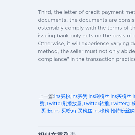
Third, the letter of credit payment m
documents, the documents are consiste
ostensibly comply with the terms of th
issuing bank only acts on the basis of
Otherwise, it will experience varying 
method, the seller must not only abide
compliance" in the transaction practic
上一篇:
ins买粉,ins买赞,ins刷粉丝,ins买粉丝,
赞,Twitter刷播放量,Twitter转推,Twitter加
买 粉,ins 买粉,ig 买粉丝,ins涨粉,推特粉丝购买,