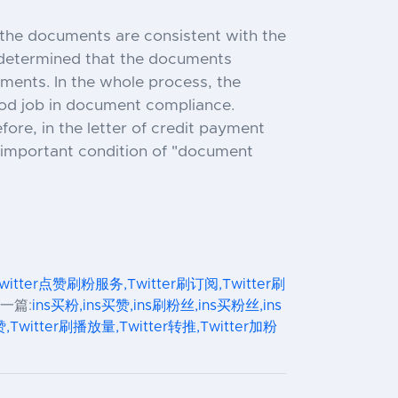
 the documents are consistent with the
e determined that the documents
uments. In the whole process, the
good job in document compliance.
ore, in the letter of credit payment
e important condition of "document
Twitter点赞刷粉服务,Twitter刷订阅,Twitter刷
一篇:
ins买粉,ins买赞,ins刷粉丝,ins买粉丝,ins
,Twitter刷播放量,Twitter转推,Twitter加粉