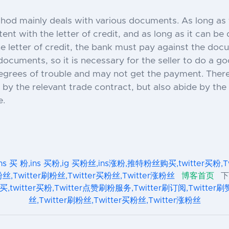
ethod mainly deals with various documents. As long as
nt with the letter of credit, and as long as it can b
e letter of credit, the bank must pay against the doc
 documents, so it is necessary for the seller to do a 
degrees of trouble and may not get the payment. Theref
 by the relevant trade contract, but also abide by th
e.
ins 买 粉,ins 买粉,ig 买粉丝,ins涨粉,推特粉丝购买,twitter买粉,
粉丝,Twitter刷粉丝,Twitter买粉丝,Twitter涨粉丝
博客首页
下
twitter买粉,Twitter点赞刷粉服务,Twitter刷订阅,Twitter刷赞
丝,Twitter刷粉丝,Twitter买粉丝,Twitter涨粉丝