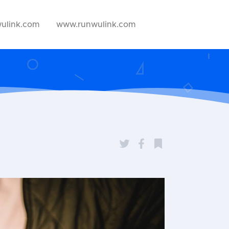
ulink.com
www.runwulink.com