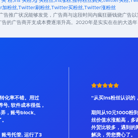
s 买 粉,ins 买粉,ig 买粉丝,ins涨粉,推特粉丝购买,twitter买粉,Tw
ter加粉丝,Twitter刷粉丝,Twitter买粉丝,Twitter涨粉丝
四季度的广告推广状况能够发觉，广告商与这段时间内瘋狂砸钱烧广
告的广告商开支成本费逐渐升高。2020年是实实在在的大选年
, 转化率不错。用过
"从买Ins粉丝认识的
Bot等养号, 软件成本很低，
弄，账号block、
期间从10元1000粉
了。
丝价值水涨船高，多
外贸比较多，遇到的
账号托管, 运行了3
解决，劳您费心了。