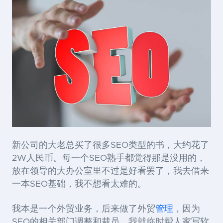
新公司的大老总买了很多SEO
类型的书，大约花了
2W
人民币。每一个
SEO
熟手都觉得那是没用的，
放在领导的大办公室里不过是好看罢了，我去借来
一本
SEO
基础，我不想看太难的。
我本是一个外贸业务，后来做了外贸
管理
，因为
SEO
的相关部门调整和裁员，我就临时帮人家写软