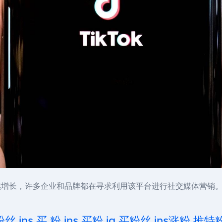
持续增长，许多企业和品牌都在寻求利用该平台进行社交媒体营销。
粉丝,ins 买 粉,ins 买粉,ig 买粉丝,ins涨粉,推特