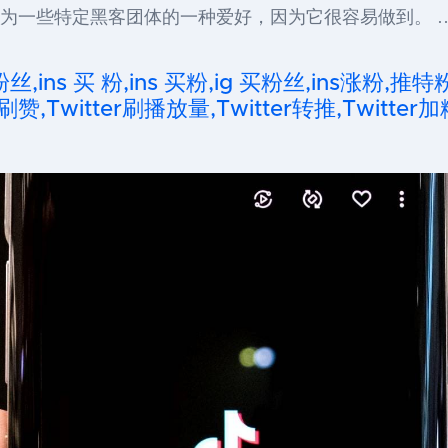
已经成为一些特定黑客团体的一种爱好，因为它很容易做到。 
粉丝,ins 买 粉,ins 买粉,ig 买粉丝,ins涨粉,推特
刷赞,Twitter刷播放量,Twitter转推,Twitter加