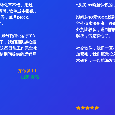
, 转化率不错。用过
"从买Ins粉丝认识的
Bot等养号, 软件成本很低，
弄，账号block、
期间从10元1000粉
了。
丝价值水涨船高，多
外贸比较多，遇到的
账号托管, 运行了3
解决，劳您费心了。
了，我们团队操心运
私信这些日常工作完全托
社交软件，我们一直
情期间提供的远程网
加紧密，我们愿意投
术研究，一起航海发
某假发工厂
山东.青岛