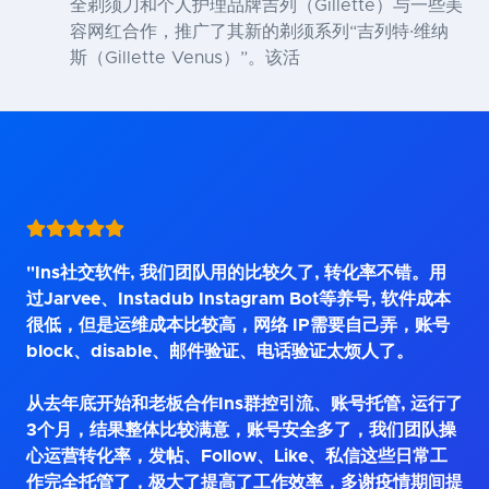
全剃须刀和个人护理品牌吉列（Gillette）与一些美
容网红合作，推广了其新的剃须系列“吉列特·维纳
斯（Gillette Venus）”。该活
"Ins社交软件, 我们团队用的比较久了, 转化率不错。用
过Jarvee、Instadub Instagram Bot等养号, 软件成本
很低，但是运维成本比较高，网络 IP需要自己弄，账号
block、disable、邮件验证、电话验证太烦人了。
从去年底开始和老板合作Ins群控引流、账号托管, 运行了
3个月，结果整体比较满意，账号安全多了，我们团队操
心运营转化率，发帖、Follow、Like、私信这些日常工
作完全托管了，极大了提高了工作效率，多谢疫情期间提