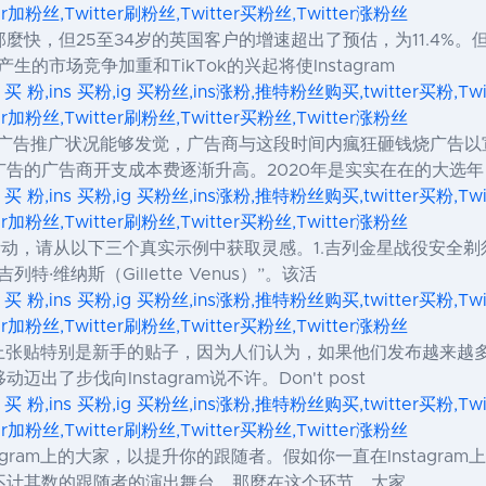
ter加粉丝,Twitter刷粉丝,Twitter买粉丝,Twitter涨粉丝
麼快，但25至34岁的英国客户的增速超出了预估，为11.4%
生的市场竞争加重和TikTok的兴起将使Instagram
s 买 粉,ins 买粉,ig 买粉丝,ins涨粉,推特粉丝购买,twitter买粉,Tw
ter加粉丝,Twitter刷粉丝,Twitter买粉丝,Twitter涨粉丝
四季度的广告推广状况能够发觉，广告商与这段时间内瘋狂砸钱烧广
告的广告商开支成本费逐渐升高。2020年是实实在在的大选年
s 买 粉,ins 买粉,ig 买粉丝,ins涨粉,推特粉丝购买,twitter买粉,Tw
ter加粉丝,Twitter刷粉丝,Twitter买粉丝,Twitter涨粉丝
红活动，请从以下三个真实示例中获取灵感。1.吉列金星战役安全剃须
维纳斯（Gillette Venus）”。该活
s 买 粉,ins 买粉,ig 买粉丝,ins涨粉,推特粉丝购买,twitter买粉,Tw
ter加粉丝,Twitter刷粉丝,Twitter买粉丝,Twitter涨粉丝
am帐户上张贴特别是新手的贴子，因为人们认为，如果他们发布越
了步伐向Instagram说不许。Don't post
s 买 粉,ins 买粉,ig 买粉丝,ins涨粉,推特粉丝购买,twitter买粉,Tw
ter加粉丝,Twitter刷粉丝,Twitter买粉丝,Twitter涨粉丝
nstagram上的大家，以提升你的跟随者。假如你一直在Insta
不计其数的跟随者的演出舞台，那麼在这个环节，大家