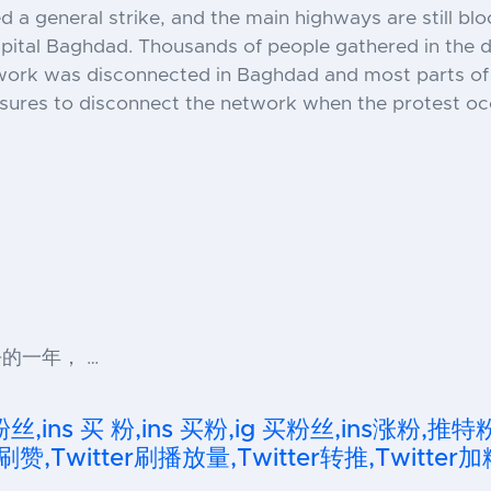
 a general strike, and the main highways are still bl
capital Baghdad. Thousands of people gathered in the 
etwork was disconnected in Baghdad and most parts of I
ures to disconnect the network when the protest oc
的一年， …
粉丝,ins 买 粉,ins 买粉,ig 买粉丝,ins涨粉,推特
刷赞,Twitter刷播放量,Twitter转推,Twitter加